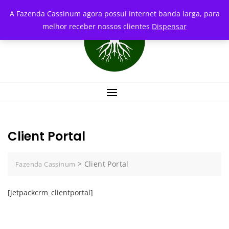
Skip
conteúdo
A Fazenda Cassinum agora possui internet banda larga, para
to
melhor receber nossos clientes
Dispensar
content
Client Portal
>
Client Portal
Fazenda Cassinum
[jetpackcrm_clientportal]