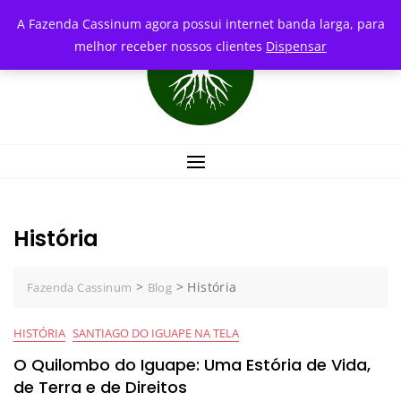
Skip
conteúdo
A Fazenda Cassinum agora possui internet banda larga, para
to
melhor receber nossos clientes
Dispensar
content
História
>
>
História
Fazenda Cassinum
Blog
HISTÓRIA
SANTIAGO DO IGUAPE NA TELA
O Quilombo do Iguape: Uma Estória de Vida,
de Terra e de Direitos