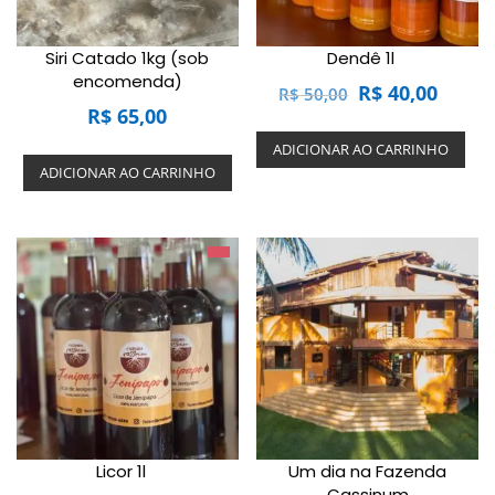
Siri Catado 1kg (sob
Dendê 1l
encomenda)
O
O
R$
40,00
R$
50,00
R$
65,00
preço
preço
original
atual
ADICIONAR AO CARRINHO
era:
é:
ADICIONAR AO CARRINHO
R$ 50,00.
R$ 40,
Licor 1l
Um dia na Fazenda
Cassinum