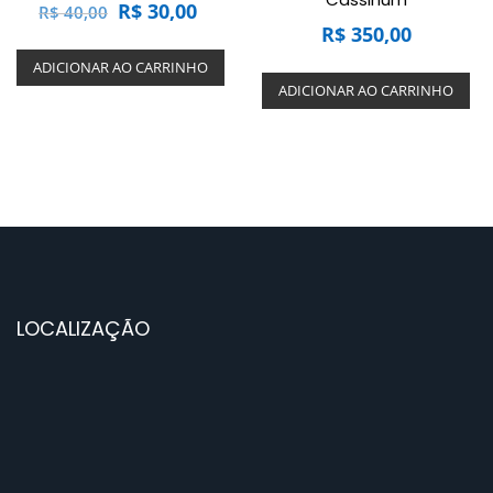
O
O
R$
30,00
R$
40,00
R$
350,00
preço
preço
original
atual
ADICIONAR AO CARRINHO
era:
é:
ADICIONAR AO CARRINHO
R$ 40,00.
R$ 30,00.
LOCALIZAÇÃO