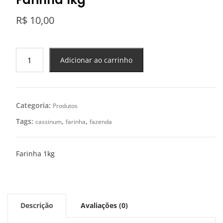
R$
10,00
Farinha
Adicionar ao carrinho
1kg
quantidade
Categoria:
Produtos
Tags:
,
,
cassinum
farinha
fazenda
Farinha 1kg
Descrição
Avaliações (0)