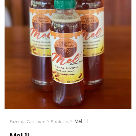
>
>
Mel 1l
Fazenda Cassinum
Produtos
Mel 1l