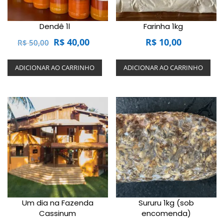
Dendê 1l
Farinha 1kg
O
O
R$
40,00
R$
10,00
R$
50,00
preço
preço
original
atual
ADICIONAR AO CARRINHO
ADICIONAR AO CARRINHO
era:
é:
R$ 50,00.
R$ 40,00.
Um dia na Fazenda
Sururu 1kg (sob
Cassinum
encomenda)